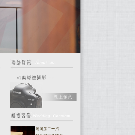
鬧洞房三十招