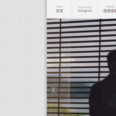
Home
Wedding
Kenwedding
Instagram
首頁
婚禮攝