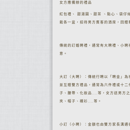
女方應備辦的禮品
紅包禮、 甜湯圓、甜茶 、點心、袋仔
栽各一盆，招待男方賓客的酒席，回贈新
傳統的訂婚聘禮，通常有大聘禮、小聘
意。
大訂（大聘）：傳統行聘以「聘金」為
並互贈雙方禮品，通常為六件禮或十二
子、腰帶、化妝品....等，女方送男
夾、帽子、襯衫....等。
小訂（小聘）：金額也由雙方家長溝通