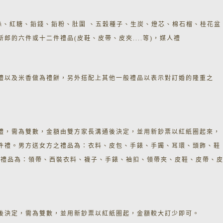
絲、紅糖、鉛錢、鉛粉、肚圍 、五穀種子、生炭、燈芯、棉石榴、桂花盆
郎的六件或十二件禮品(皮鞋、皮帶、皮夾....等)，媒人禮
禮以及米香做為禮餅，另外搭配上其他一般禮品以表示對訂婚的隆重之
禮，需為雙數，金額由雙方家長溝通後決定，並用新鈔票以紅紙圈起來，
件禮。男方送女方之禮品為：衣料、皮包、手錶、手鐲、耳環、頭飾、鞋
方之禮品為：領帶、西裝衣料、襪子、手錶、袖扣、領帶夾、皮鞋、皮帶、
後決定，需為雙數，並用新鈔票以紅紙圈起，金額較大訂少即可。