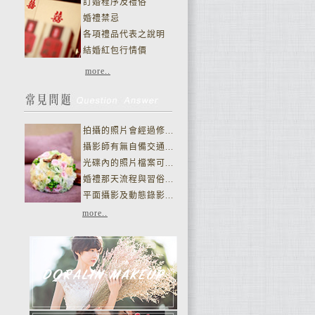
訂婚程序及禮俗
婚禮禁忌
各項禮品代表之說明
結婚紅包行情價
more..
拍攝的照片會經過修...
攝影師有無自備交通...
光碟內的照片檔案可...
婚禮那天流程與習俗...
平面攝影及動態錄影...
more..
皮