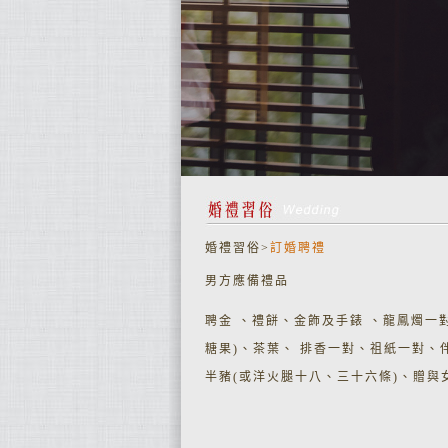
婚禮習俗>
訂婚聘禮
男方應備禮品
聘金 、禮餅、金飾及手錶 、龍鳳燭一
糖果)、茶葉、 排香一對、祖紙一對、
半豬(或洋火腿十八、三十六條)、贈