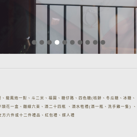
對、龍鳳炮一對、斗二米、福圓、糖仔路、四色糖(桔餅、冬瓜糖、冰糖、
伴頭花一盒、麵線六束、酒二十四瓶 、酒水牲禮(酒一瓶、洗手雞一隻) 、
與女方六件或十二件禮品、紅包禮、媒人禮