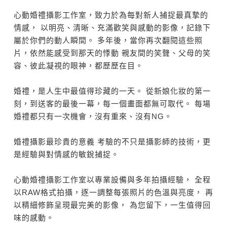
心動婚禮攝影工作室，致力於為每對新人捕捉最真摯的
情感， 以明亮、清晰、充滿歡笑與感動的影像，記錄下
屬於你們的動人瞬間。 多年後，當你再次翻閱這些照
片，依然能感受到那天的悸動 親友間的笑聲、父母的笑
容、彼此凝視的眼神，都歷歷在目。
婚禮，是人生中最值得珍藏的一天。 從新娘化妝的第一
刻，到送客的最後一幕，每一個畫面都無可取代。 每場
婚禮都只有一次機會，沒有重來、沒有NG。
婚禮攝影最珍貴的意義 考驗的不只是攝影師的技術，更
是經驗與對情感的敏銳捕捉。
心動婚禮攝影工作室以專業設備與多年拍攝經驗， 全程
以RAW格式拍攝，逐一調整每張照片的色溫與亮度， 再
以精細修飾呈現最完美的影像， 為您留下，一生值得回
味的感動。